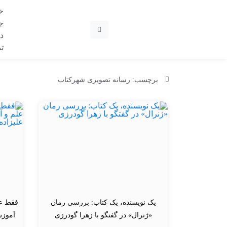
خ
ج
در
ت
برچسب: رسانه تصویری شهرکتاب
یک نویسنده، یک کتاب: بررسی رمان
فقط عل
«ژنرال» در گفتگو با زهرا گودرزی
آموزش