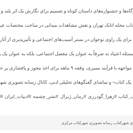
اه‌ها و جشنواره‌های داستان کوتاه و تصمیم برای نگارش یک اثر بلند و
خاب محله اتابک تهران و نقش مشاهدات میدانی در ساخت مختصات عی
ای یک راوی نوجوان در بستر آسیب‌های اجتماعی و تأثیرپذیری از آثار
 مسئله اعتیاد نه صرفاً به عنوان یک معضل اجتماعی، بلکه به عنوان یک 
ماهه برای اخذ مجوز و پافشاری بر حفظ استقلال اثر.
یک کتاب» و تماشای گفتگوهای تحلیلی ادبی، کانال رسانه تصویری شهرک
کتاب #زهرا_گودرزی #رمان_ژنرال #نشر_چشمه #ادبیات_ایران #اد
ی شهرکتاب
,
رسانه تصویری شهرکتاب مرکزی